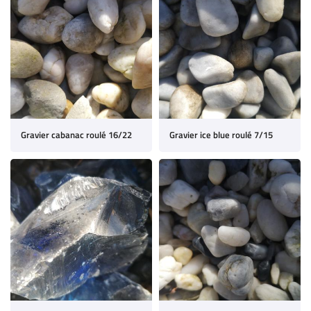
Gravier cabanac roulé 16/22
Gravier ice blue roulé 7/15
ACCUEIL
Une question 
ERIE - HORTICULTURE
ETIEN - CRÉATION
05 49 05 53 93
MINÉRAUX
Rejoignez-nous