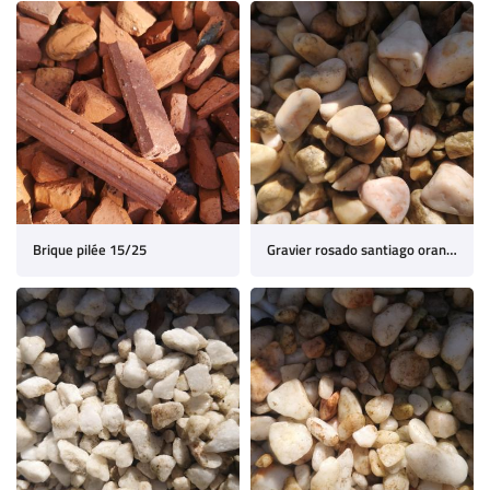
En cochant cette case, vous consentez à recevoir nos propositions commerciales à
l'adresse email indiqué ci-dessus. Vous pouvez vous désinscrire à tout moment en
0,00
€
utilisant
le formulaire de désinscription
.
VALIDER VOTRE PANIER
INSCRIPTION
Brique pilée 15/25
Gravier rosado santiago orange