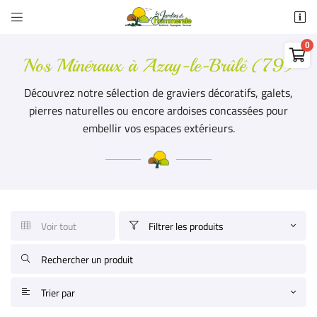


22 rue de l'Hommeraie - ZA de l'Hommeraie
79400 Azay-le-Brûlé

05 49 05 53 93
Nos Minéraux à Azay-le-Brûlé (79)
0,00
€
Vider
Découvrez notre sélection de graviers décoratifs, galets,
pierres naturelles ou encore ardoises concassées pour
embellir vos espaces extérieurs.
Adresse email de réception

Voir tout
Filtrer les produits


Il n'y a aucun produit dans votre panier
Voir notre sélection
Recopier le code ci-contre


Rafraîchir le captcha

Trier par
