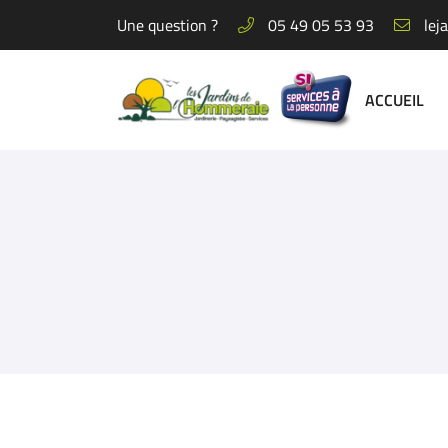
Une question ?
05 49 05 53 93
22 rue de l'Hommeraie - ZA de l'Hommeraie
79400 Azay-le-Brûlé
05 49 05 53 93
ACCUEIL
Adresse email de réception
