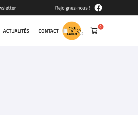
wsletter
Rejoignez-nous !
ACTUALITÉS
CONTACT

0,00
€
Vider
Il n'y a aucun produit dans votre panier
Voir notre sélection