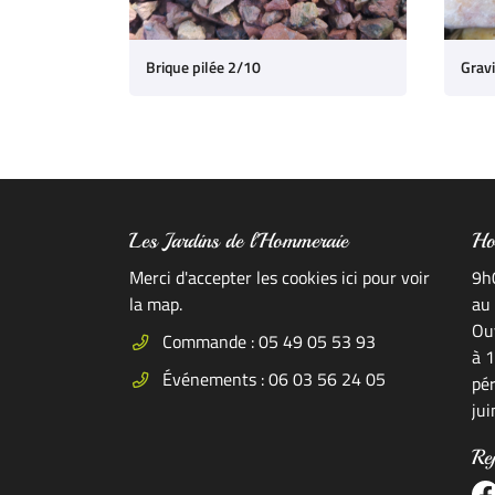
Brique pilée 2/10
Les Jardins de l'Hommeraie
Ho
Merci d'accepter les cookies
ici
pour voir
9h
la map.
au
Ou
Commande : 05 49 05 53 93
à 
Événements : 06 03 56 24 05
pér
ju
Re