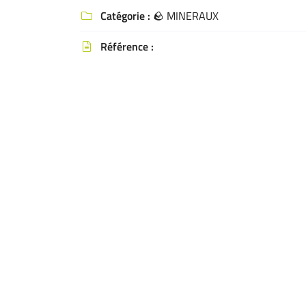
Recopier le code ci-contre

Catégorie :
🪨 MINERAUX

Rafraîchir le captcha

Référence :

En cochant cette case, vous consentez à recevoir nos propositions commerciales 
email indiqué ci-dessus. Vous pouvez vous désinscrire à tout moment en utilisant
de désinscription
.
INSCRIPTION