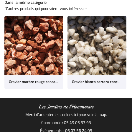
Dans la même catégorie
D'autres produits qui pourraient vous intéresser
MINÉRAUX
Rejoignez-nous
PRODUITS
AVIS
Restez inform
ACTUALITÉS
INSCRIPTION NEWSL
CONTACT
Gravier marbre rouge concassé
Gravier bianco carrara concassé 8/12
Les Jardins de l'Hommeraie
Merci d'accepter les cookies
ici
pour voir la map.
Commande : 05 49 05 53 93
Événements : 06 03 56 24 05