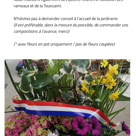
rameaux et de la Toussaint.
N'hésitez pas à demander conseil à l'accueil de la jardinerie.
(Il est préférable, dans la mesure du possible, de commander vos
En cochant cette case, vous consentez à recevoir nos propositions commerciales à
compositions à l'avance, merci)
l'adresse email indiqué ci-dessus. Vous pouvez vous désinscrire à tout moment en
0,00
€
utilisant
le formulaire de désinscription
.
(* avec fleurs en pot uniquement / pas de fleurs coupées)
VALIDER VOTRE PANIER
INSCRIPTION