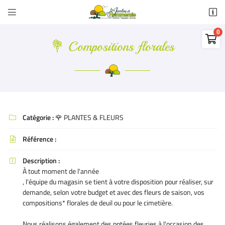


22 rue de l'Hommeraie - ZA de l'Hommeraie
79400 Azay-le-Brûlé

05 49 05 53 93
💐 Compositions florales
0,00
€
Vider
Catégorie :
🌹 PLANTES & FLEURS

Référence :

Adresse email de réception

Description :

Il n'y a aucun produit dans votre panier
À tout moment de l'année
Voir notre sélection
, l'équipe du magasin se tient à votre disposition pour réaliser, sur
Recopier le code ci-contre

demande, selon votre budget et avec des fleurs de saison, vos
compositions* florales de deuil ou pour le cimetière.
Rafraîchir le captcha

Nous réalisons également des potées fleuries à l'occasion des