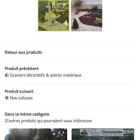
ACCUEIL
Une question 
ERIE - HORTICULTURE
ETIEN - CRÉATION
05 49 05 53 93
Retour aux produits
MINÉRAUX
Produit précédent
🪨 Graviers décoratifs & autres matériaux
Rejoignez-nous
PRODUITS
Produit suivant
AVIS
🍓 Nos cultures
Restez inform
ACTUALITÉS
INSCRIPTION NEWSL
Dans la même catégorie
CONTACT
D'autres produits qui pourraient vous intéresser