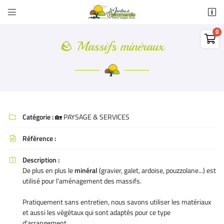


22 rue de l'Hommeraie - ZA de l'Hommeraie
79400 Azay-le-Brûlé

05 49 05 53 93
🪨 Massifs minéraux
0,00
€
Vider
Catégorie :
🏡 PAYSAGE & SERVICES

Référence :

Adresse email de réception

Description :

Il n'y a aucun produit dans votre panier
De plus en plus le
minéral
(gravier, galet, ardoise, pouzzolane...) est
Voir notre sélection
utilisé pour l'aménagement des massifs.
Recopier le code ci-contre

Pratiquement sans entretien, nous savons utiliser les matériaux
Rafraîchir le captcha

et aussi les végétaux qui sont adaptés pour ce type
d'arrangement.