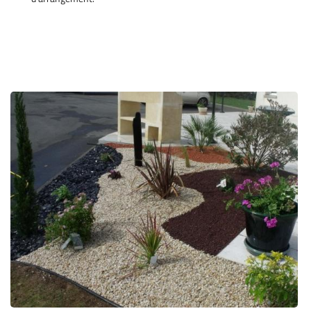
En cochant cette case, vous consentez à recevoir nos propositions commerciales à
l'adresse email indiqué ci-dessus. Vous pouvez vous désinscrire à tout moment en
0,00
€
utilisant
le formulaire de désinscription
.
VALIDER VOTRE PANIER
INSCRIPTION