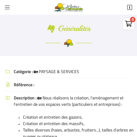


22 rue de l'Hommeraie - ZA de l'Hommeraie
79400 Azay-le-Brûlé

05 49 05 53 93
🏘️ Généralités
0,00
€
Vider
Catégorie :
🏡 PAYSAGE & SERVICES

Référence :

Adresse email de réception

Description :
🏡 Nous réalisons la création, l'aménagement et

Il n'y a aucun produit dans votre panier
l'entretien de vos espaces verts (particuliers et entreprises) :
Voir notre sélection
Recopier le code ci-contre

Création et entretien des gazons,
Création et entretien des massifs,
Rafraîchir le captcha

Tailles diverses (haies, arbustes, fruitiers...), tailles d'arbres en
nuages ou plateaux,