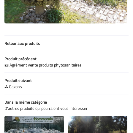
ACCUEIL
Une question 
ERIE - HORTICULTURE
Retour aux produits
ETIEN - CRÉATION
05 49 05 53 93
MINÉRAUX
Produit précédent
🪪 Agrément vente produits phytosanitaires
Rejoignez-nous
PRODUITS
Produit suivant
AVIS
⛳ Gazons
Restez inform
ACTUALITÉS
Dans la même catégorie
INSCRIPTION NEWSL
D'autres produits qui pourraient vous intéresser
CONTACT