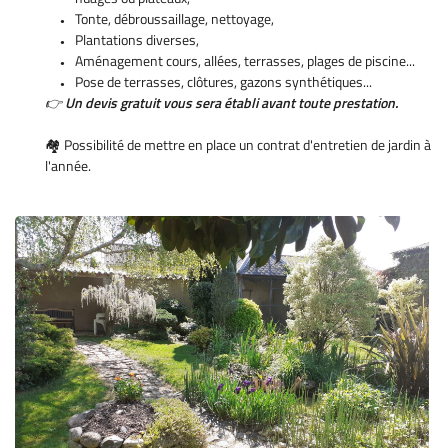
Tonte, débroussaillage, nettoyage,
Plantations diverses,
Aménagement cours, allées, terrasses, plages de piscine...
Pose de terrasses, clôtures, gazons synthétiques...
En cochant cette case, vous consentez à recevoir nos propositions commerciales à
👉
Un devis gratuit vous sera établi avant toute prestation.
l'adresse email indiqué ci-dessus. Vous pouvez vous désinscrire à tout moment en
0,00
€
utilisant
le formulaire de désinscription
.
🏘️ Possibilité de mettre en place un contrat d'entretien de jardin à
VALIDER VOTRE PANIER
INSCRIPTION
l'année.